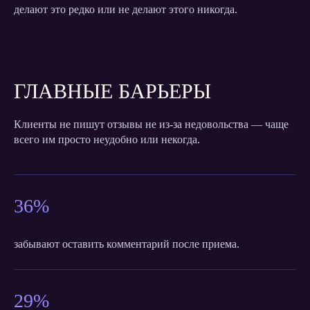
БЕСПЛАТНЫЙ
делают это редко или не делают этого никогда.
АУДИТ
РЕПУТАЦИИ
КЛИНИКИ
ОТ OK REVIEW
ГЛАВНЫЕ БАРЬЕРЫ
Оставьте заявку в форме ниже, чтобы
Клиенты не пишут отзывы не из-за недовольства — чаще
получить бесплатный аудит
репутации вашей клиники и
всего им просто неудобно или некогда.
персональные рекомендации по ее
улучшению.
36%
Оставить заявку
забывают оставить комментарий после приема.
29%