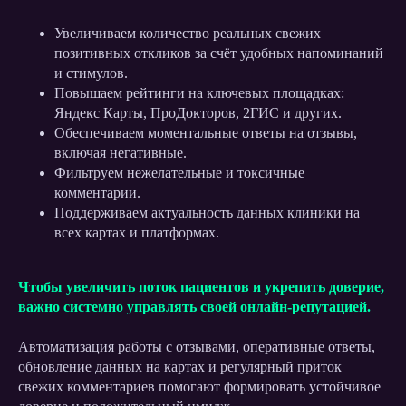
ЗАРАБАТЫВАТЬ
НА РЕПУТАЦИИ
Увеличиваем количество реальных свежих
БОЛЬШЕ
ВМЕСТЕ
позитивных откликов за счёт удобных напоминаний
и стимулов.
С OK REVIEW
Повышаем рейтинги на ключевых площадках:
Яндекс Карты, ПроДокторов, 2ГИС и других.
Возможности сервиса, экспертные советы
Обеспечиваем моментальные ответы на отзывы,
и гайды к новым инструментам в нашем блоге
включая негативные.
Фильтруем нежелательные и токсичные
комментарии.
Читать блог
Поддерживаем актуальность данных клиники на
всех картах и платформах.
Чтобы увеличить поток пациентов и укрепить доверие,
важно системно управлять своей онлайн-репутацией.
Автоматизация работы с отзывами, оперативные ответы,
обновление данных на картах и регулярный приток
свежих комментариев помогают формировать устойчивое