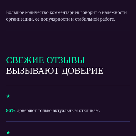
Большое количество комментариев говорит о надежности
организации, ее популярности и стабильной работе.
СВЕЖИЕ ОТЗЫВЫ
ВЫСТРОИТЕ
ВЫЗЫВАЮТ ДОВЕРИЕ
ЭФФЕКТИВНУЮ
СИСТЕМУ
МОНИТОРИНГА
★
ОТЗЫВОВ
86%
доверяют только актуальным откликам.
Оставьте заявку ниже и получите
рекомендации, как выстроить
эффективную систему мониторинга
отзывов и повысить доверие пациентов.
★