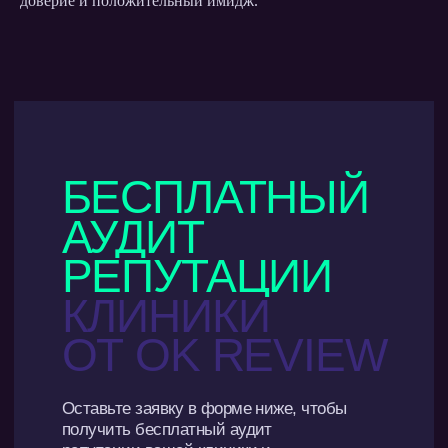
доверие и положительный имидж.
OK
REVIEW
+7 495 859-31-98
INFO@OKREVIEW.RU