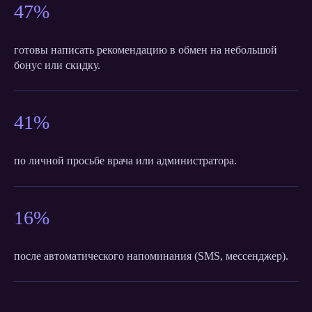
47%
готовы написать рекомендацию в обмен на небольшой
бонус или скидку.
41%
ОНЛАЙН-
по личной просьбе врача или администратора.
ВАШЕЙ
ИМИДЖ
КЛИНИКИ
16%
ОТ OK REVIEW
Если вы хотите понять, как выглядит
после автоматического напоминания (SMS, мессенджер).
онлайн-имидж вашей клиники сейчас,
оставьте заявку ниже и получите
бесплатный аудит репутации
с рекомендациями по улучшению
видимости и доверия.