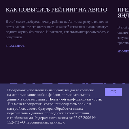
КАК ПОВЫСИТЬ РЕЙТИНГ НА АВИТО
ПР
ЯНД
В этой статье разберем, почему рейтинг на Авито напрямую влияет на
поток заявок, где его отслеживать и какие 7 легальных шагов помогут
В этой 
поднять оценку без рисков. И покажем, как автоматизировать работу с
оценим 
репутацией
запуска
продвиж
#ПОЛЕЗНОЕ
#ПОЛЕ
Продолжая использовать наш сайт, вы даете согласие
ОК
на использование cookie-файлов, пользовательских
данных в соответствии с
Политикой конфиденциальности
.
Вы можете запретить сохранение/удалить cookie в
настройках своего браузера. Обработка ваших
персональных данных проводится в соответствии
с требованиями Федерального закона от 27.07.2006 №
152-Ф3 «О персональных данных».