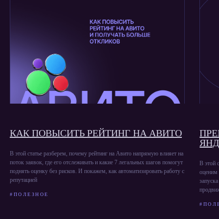
КАК ПОВЫСИТЬ РЕЙТИНГ НА АВИТО
ПР
ЯНД
В этой статье разберем, почему рейтинг на Авито напрямую влияет на
поток заявок, где его отслеживать и какие 7 легальных шагов помогут
В этой 
поднять оценку без рисков. И покажем, как автоматизировать работу с
оценим 
репутацией
запуска
продвиж
#ПОЛЕЗНОЕ
#ПОЛ