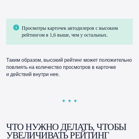
Просмотры карточек автодилеров с высоким
рейтингом в 1,6 выше, чем у остальных.
Таким образом, высокий рейтинг может положительно
повлиять на количество просмотров в карточке
и действий внутри нее.
УЗНАЙТЕ, КАК
ЗАРАБАТЫВАТЬ
НА РЕПУТАЦИИ
БОЛЬШЕ
ВМЕСТЕ
С OK REVIEW
ЧТО НУЖНО ДЕЛАТЬ, ЧТОБЫ
УВЕЛИЧИВАТЬ РЕЙТИНГ
Возможности сервиса, экспертные советы