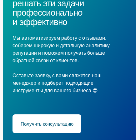
решать эти задачи
ПРЕИМУЩЕСТВА
профессионально
и эффективно
О НАС
ТАРИФЫ
Мы автоматизируем работу с отзывами,
соберем широкую и детальную аналитику
БЛОГ
репутации и поможем получать больше
обратной связи от клиентов.
РЕЙТИНГ АВТОДИЛЕРОВ
Оставьте заявку, с вами свяжется наш
СВЕДЕНИЯ О КОМПАНИИ
менеджер и подберет подходящие
инструменты для вашего бизнеса 😎
РЕКВИЗИТЫ
Общество с ограниченной ответственностью
«ОК РЕВЬЮ» (ООО «ОК РЕВЬЮ»)
ИНН 7736346258
Получить консультацию
ОГРН 1227700843281
117335, г. Москва, вн.тер.г. муниципальный округ
Ломоносовский, ул Вавилова, д. 91, к. 2, помещ.
II, ком. № 6