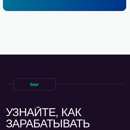
СВЕДЕНИЯ О КОМПАНИИ
Основной код ОКВЭД: 62.01 Разработка
компьютерного программного обеспечения
Информация о видах деятельности в области
ИТ согласно приказу Минцифры: 1.01
Свидетельство о государственной регистрации
программы для ЭВМ
№2024688302
Включен в реестр Российского ПО: реестровая
запись
№32357
от 05.03.2026
2020-2026, ООО «ОК РЕВЬЮ»
Политика конфиденциальности
Политика обработки персональных данных
Разработка сайта